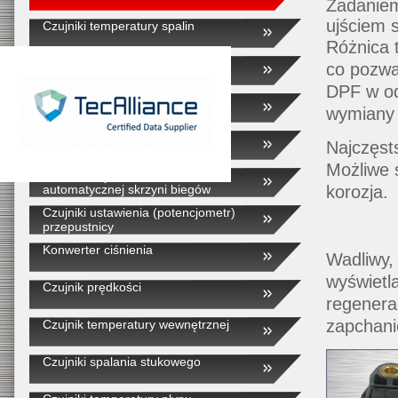
Zadaniem
ujściem s
Czujniki temperatury spalin
Różnica t
EGR
co pozwal
DPF w od
Czujniki temperatury powietrza
wymiany f
dolotowego
Czujniki temperatury zewnętrznej
Najczęst
Możliwe 
Czujniki prędkości obrotowej
automatycznej skrzyni biegów
korozja.
Czujniki ustawienia (potencjometr)
przepustnicy
Konwerter ciśnienia
Wadliwy, 
wyświetl
Czujnik prędkości
regenerac
zapchani
Czujnik temperatury wewnętrznej
Czujniki spalania stukowego