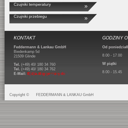
Czujniki temperatury
Czujniki przebiegu
KONTAKT
GODZINY 
Feddermann & Lankau GmbH
Od poniedział
Biedenkamp 5d
8.00 - 17.00
21509 Glinde
W piątki
Tel.
(+49) 40/ 180 34 760
Tel.
(+49) 40/ 180 34 762
8.00 - 15.45
E-Mail:
fl(at)autlog-germany.de
Copyright ©
FEDDERMANN & LANKAU GmbH