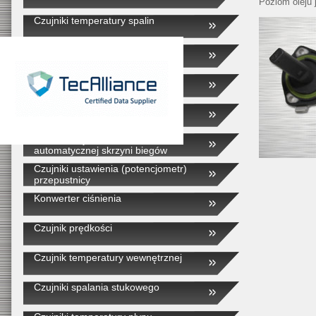
Poziom oleju 
Czujniki temperatury spalin
EGR
Czujniki temperatury powietrza
dolotowego
Czujniki temperatury zewnętrznej
Czujniki prędkości obrotowej
automatycznej skrzyni biegów
Czujniki ustawienia (potencjometr)
przepustnicy
Konwerter ciśnienia
Czujnik prędkości
Czujnik temperatury wewnętrznej
Czujniki spalania stukowego