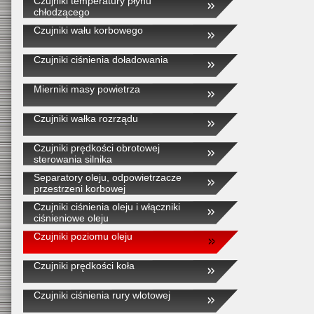
Czujniki temperatury płynu
chłodzącego
Czujniki wału korbowego
Czujniki ciśnienia doładowania
Mierniki masy powietrza
Czujniki wałka rozrządu
Czujniki prędkości obrotowej
sterowania silnika
Separatory oleju, odpowietrzacze
przestrzeni korbowej
Czujniki ciśnienia oleju i włączniki
ciśnieniowe oleju
Czujniki poziomu oleju
Czujniki prędkości koła
Czujniki ciśnienia rury wlotowej