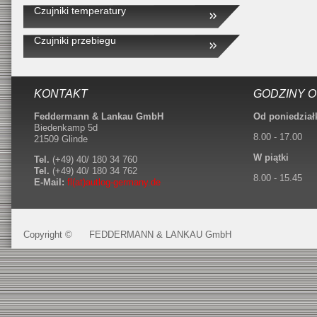
Czujniki temperatury
Czujniki przebiegu
KONTAKT
GODZINY 
Feddermann & Lankau GmbH
Od poniedział
Biedenkamp 5d
8.00 - 17.00
21509 Glinde
W piątki
Tel.
(+49) 40/ 180 34 760
Tel.
(+49) 40/ 180 34 762
8.00 - 15.45
E-Mail:
fl(at)autlog-germany.de
Copyright ©
FEDDERMANN & LANKAU GmbH