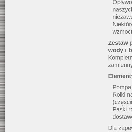
Opływow
naszych
niezaw
Niektó
wzmocn
Zestaw 
wody i 
Kompletn
zamienny
Element
Pompa 
Rolki n
(częśc
Paski r
dostaw
Dla zape