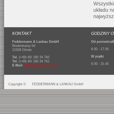
Wszystki
układu 
najwyższe
KONTAKT
GODZINY 
Feddermann & Lankau GmbH
Od poniedział
Biedenkamp 5d
8.00 - 17.00
21509 Glinde
W piątki
Tel.
(+49) 40/ 180 34 760
Tel.
(+49) 40/ 180 34 762
8.00 - 15.45
E-Mail:
fl(at)autlog-germany.de
Copyright ©
FEDDERMANN & LANKAU GmbH