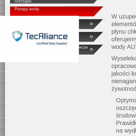
rozrządu
Pompy wody
W uzupeł
Wałki rozrządu
elementó
płynu ch
Elementy napędu
oferujem
wody A
Koła pasowe oraz zestawy naprawcze
Wyselekc
opracowa
jakości ł
nienagan
żywotno
Optyma
oszczę
środow
Prawid
na wydł