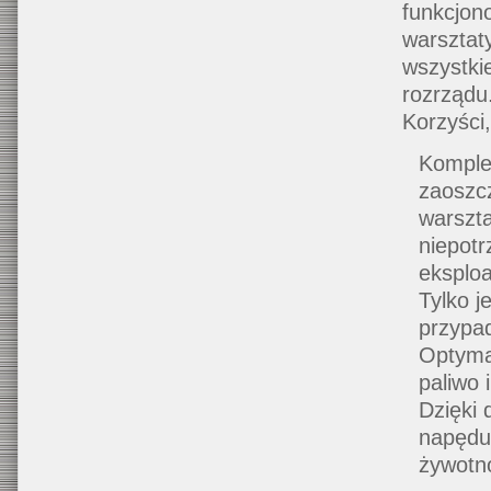
funkcjon
warsztat
wszystki
rozrządu
Korzyści
Komple
zaoszc
warszta
niepot
eksploa
Tylko j
przypa
Optymal
paliwo 
Dzięki
napędu
żywotno