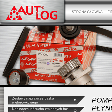
STRONA GŁÓWNA
FI
Zestawy naprawcze paska
POMP
wielorowkowego
PŁYN
Napinacze łańcucha zmiennych faz