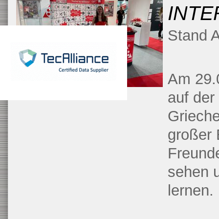
INTE
Stand 
Am 29.
auf der
Grieche
großer 
Freunde
sehen 
lernen.