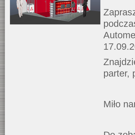
Zapras
podcza
Automec
17.09.2
Znajdzi
parter, 
Miło na
Do zob