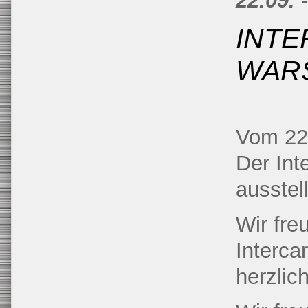
22.09. 
INTE
WAR
Vom 22.
Der In
ausstel
Wir fre
Interca
herzlic