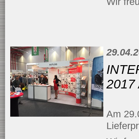
Wir fre
29.04.
INTE
2017
Am 29.0
Lieferp