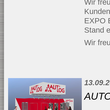
Wir fre
Kunden 
EXPO B
Stand e
Wir fre
13.09.2
AUTO