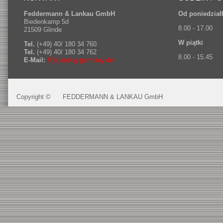
Feddermann & Lankau GmbH
Od poniedział
Biedenkamp 5d
8.00 - 17.00
21509 Glinde
W piątki
Tel.
(+49) 40/ 180 34 760
Tel.
(+49) 40/ 180 34 762
8.00 - 15.45
E-Mail:
fl(at)autlog-germany.de
Copyright ©
FEDDERMANN & LANKAU GmbH