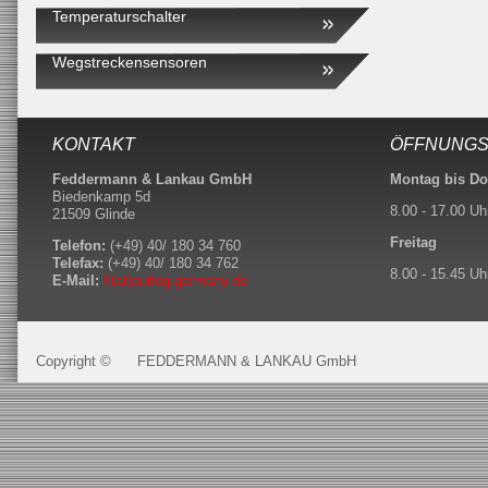
Temperaturschalter
Wegstreckensensoren
KONTAKT
ÖFFNUNGS
Feddermann & Lankau GmbH
Montag bis Do
Biedenkamp 5d
8.00 - 17.00 Uh
21509 Glinde
Freitag
Telefon:
(+49) 40/ 180 34 760
Telefax:
(+49) 40/ 180 34 762
8.00 - 15.45 Uh
E-Mail:
fl(at)autlog-germany.de
Copyright ©
FEDDERMANN & LANKAU GmbH