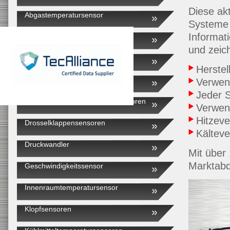
Diese akt
Abgastemperatursensor
Systeme 
Informat
AGR-Ventile
und zeic
Ansauglufttemperatursensoren
Herstel
Außentemperatursensoren
Verwen
Jeder S
Automatikgetriebe-Drehzahlsensoren
Verwen
Hitzeve
Drosselklappensensoren
Kälteve
Druckwandler
Mit über
Marktab
Geschwindigkeitssensor
Innenraumtemperatursensor
Klopfsensoren