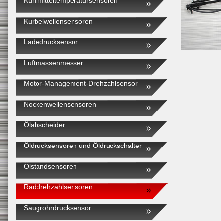
Kühlmitteltemperatursensoren
Kurbelwellensensoren
Ladedrucksensor
Luftmassenmesser
Motor-Management-Drehzahlsensor
Nockenwellensensoren
Ölabscheider
Öldrucksensoren und Öldruckschalter
Ölstandsensoren
Raddrehzahlsensoren
Saugrohrdrucksensor