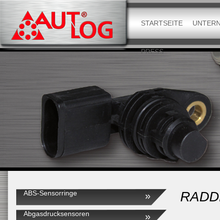
STARTSEITE
UNTER
PRESS
ABS-Sensorringe
RADD
Abgasdrucksensoren