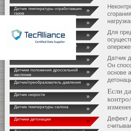
Неконтр
Датчик температуры отработавших
сгорания
газов
нагрузка
клапан EGR
Для пре
Датчики температуры впускного
воздуха
осущест
Датчики температуры наружного
опереже
воздуха
Датчик 
Датчики скорости АКПП
Он спос
Датчики положения дроссельной
основе 
заслонки
детонац
Датчик/преобразователь давления
Если да
Датчик скорости
контро
измене
Датчик температуры салона
Дефект 
Датчики детонации
считыва